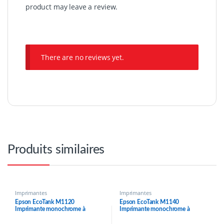
product may leave a review.
There are no reviews yet.
Produits similaires
Imprimantes
Imprimantes
Epson EcoTank M1120
Epson EcoTank M1140
Imprimante monochrome à
Imprimante monochrome à
réservoirs rechargeables
réservoirs rechargeables
(C11CG96404)
(C11CG26404)