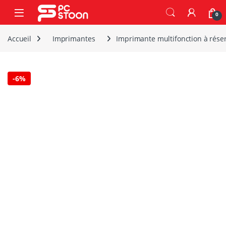
Skip to navigation
Skip to content
0
Accueil
Imprimantes
Imprimante multifonction à rése
-
6%