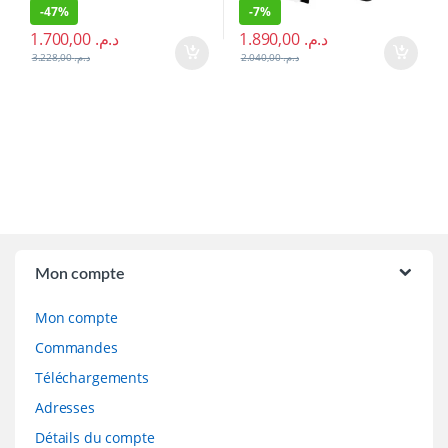
-
47%
-
7%
1.700,00
د.م.
1.890,00
د.م.
3.228,00
د.م.
2.040,00
د.م.
Brands Carousel
Mon compte
Mon compte
Commandes
Téléchargements
Adresses
Détails du compte