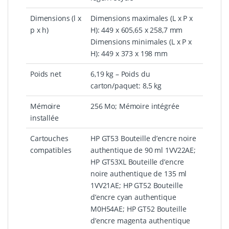
Dimensions (l x
Dimensions maximales (L x P x
p x h)
H): 449 x 605,65 x 258,7 mm
Dimensions minimales (L x P x
H): 449 x 373 x 198 mm
Poids net
6,19 kg – Poids du
carton/paquet: 8,5 kg
Mémoire
256 Mo; Mémoire intégrée
installée
Cartouches
HP GT53 Bouteille d’encre noire
compatibles
authentique de 90 ml 1VV22AE;
HP GT53XL Bouteille d’encre
noire authentique de 135 ml
1VV21AE; HP GT52 Bouteille
d’encre cyan authentique
M0H54AE; HP GT52 Bouteille
d’encre magenta authentique