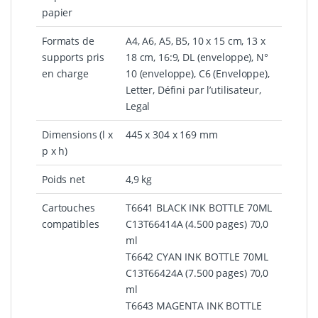
papier
Formats de
A4, A6, A5, B5, 10 x 15 cm, 13 x
supports pris
18 cm, 16:9, DL (enveloppe), N°
en charge
10 (enveloppe), C6 (Enveloppe),
Letter, Défini par l’utilisateur,
Legal
Dimensions (l x
445‎ x 304 x 169 mm
p x h)
Poids net
4,9 kg
Cartouches
T6641 BLACK INK BOTTLE 70ML
compatibles
C13T66414A (4.500 pages) 70,0
ml
T6642 CYAN INK BOTTLE 70ML
C13T66424A (7.500 pages) 70,0
ml
T6643 MAGENTA INK BOTTLE