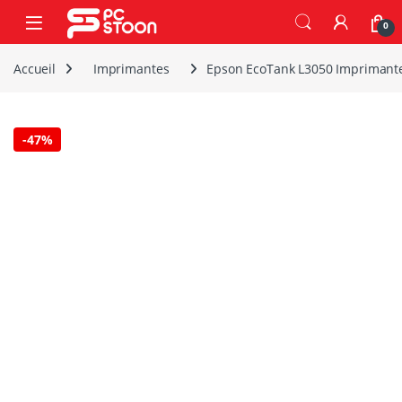
Skip to navigation
Skip to content
0
Accueil
Imprimantes
Epson EcoTank L3050 Imprimante 
-
47%