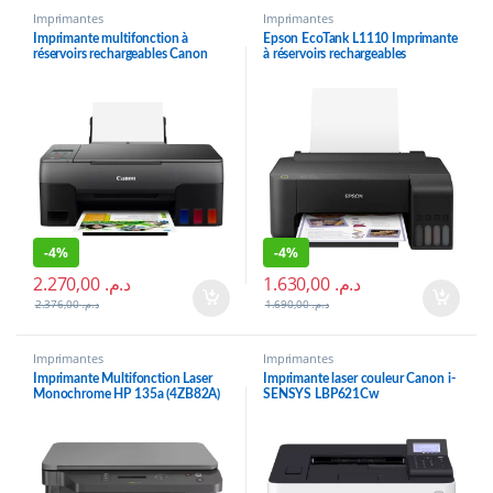
Imprimantes
Imprimantes
Imprimante multifonction à
Epson EcoTank L1110 Imprimante
réservoirs rechargeables Canon
à réservoirs rechargeables
PIXMA G3420
(C11CG89402)
-
4%
-
4%
2.270,00
د.م.
1.630,00
د.م.
2.376,00
د.م.
1.690,00
د.م.
Imprimantes
Imprimantes
Imprimante Multifonction Laser
Imprimante laser couleur Canon i-
Monochrome HP 135a (4ZB82A)
SENSYS LBP621Cw