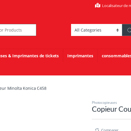
Localisateur de 
r:
uses & Imprimantes de tickets
Imprimantes
consommable
eur Minolta Konica C458
Photocopieuses
Copieur Cou
Comparer