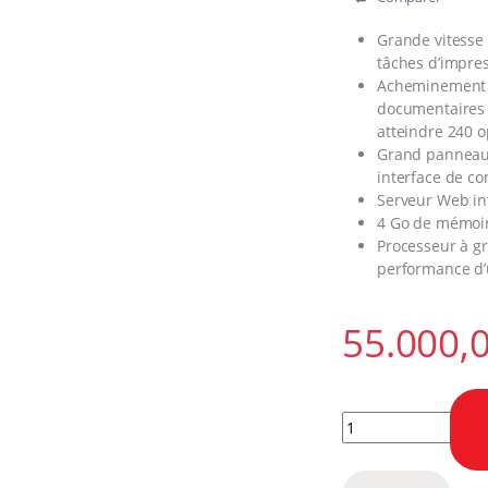
Grande vitesse 
tâches d’impres
Acheminement r
documentaires 
atteindre 240 
Grand panneau 
interface de co
Serveur Web in
4 Go de mémoir
Processeur à gr
performance d’u
Copieur Couleur Mi