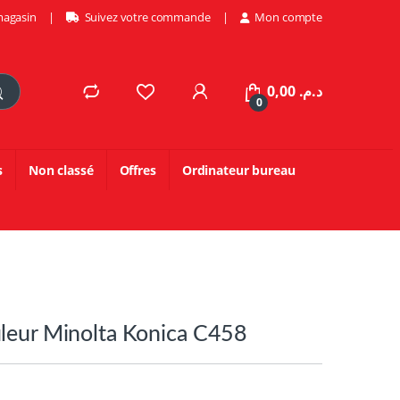
magasin
Suivez votre commande
Mon compte
0,00
د.م.
0
s
Non classé
Offres
Ordinateur bureau
leur Minolta Konica C458