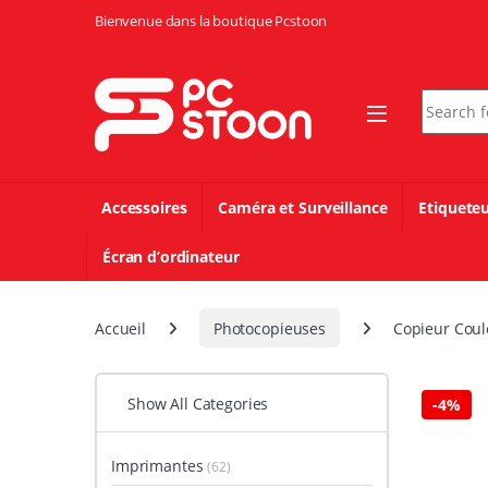
Skip to navigation
Skip to content
Bienvenue dans la boutique Pcstoon
Search fo
Accessoires
Caméra et Surveillance
Etiquete
Écran d’ordinateur
Accueil
Photocopieuses
Copieur Coul
Show All Categories
-
4%
Imprimantes
(62)