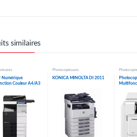
its similaires
pieuses
Photocopieuses
Photocopi
r Numérique
KONICA MINOLTA DI 2011
Photocop
onction Couleur A4/A3
Multifonc
 C454e
Monochr
imageRU
(3029C0