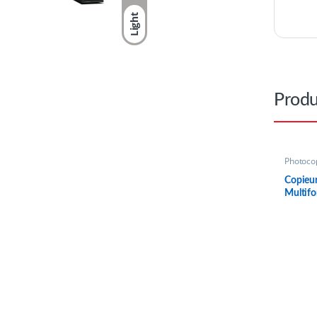
Light
Produ
Photoco
Copieu
Multif
bizhub