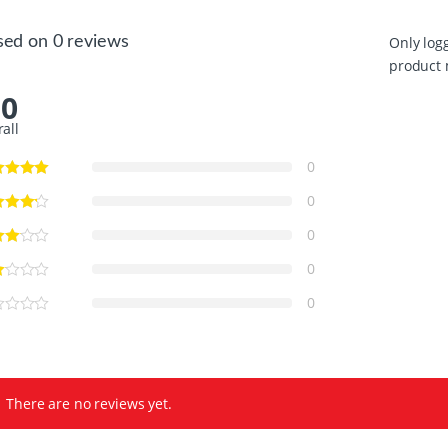
sed on 0 reviews
Only log
product 
.0
rall
0
0
0
0
0
There are no reviews yet.