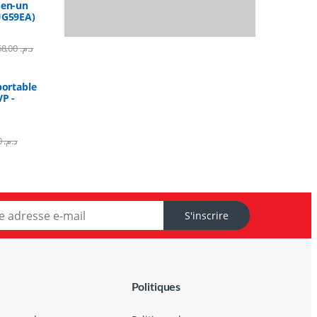
-en-un
UG59EA)
8.268,00
د.م.
portable
P -
890,00
د.م.
S'inscrire
Politiques