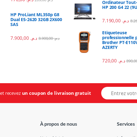
Ordinateur Tout
HP 200 G4 22 (9
HP ProLiant ML350p G8
Dual E5-2620 32GB 2X600
7.190,00
د.م.
SAS
Etiqueteuse
professionnelle 
7.900,00
د.م.
8.900,00
د.م.
Brother PT-E110V
AZERTY
720,00
د.م.
E
..et recevez
un coupon de livraison gratuit
-
m
a
i
l
À propos de nous
Services
*