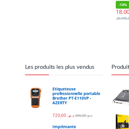
-
14%
Brands Carousel
Les produits les plus vendus
Produi
Etiqueteuse
professionnelle portable
Brother PT-E110VP -
AZERTY
720,00
د.م.
890,00
د.م.
Imprimante