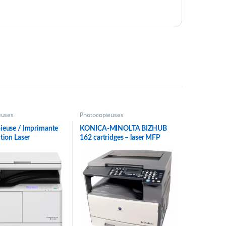
euses
Photocopieuses
ieuse / Imprimante
KONICA-MINOLTA BIZHUB
tion Laser
162 cartridges – laser MFP
ome Canon
NNER 2206N
03AA)