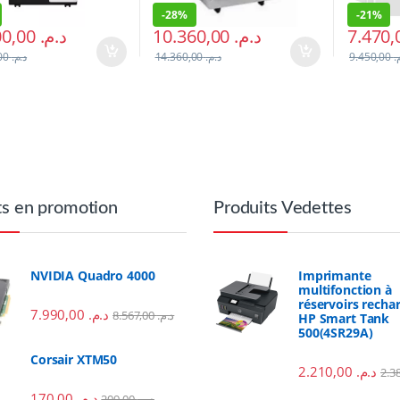
-
28%
-
21%
18.000,00
د.م.
10.360,00
د.م.
20.995,00
د.م.
14.360,00
د.م.
9.450,00
م
ts en promotion
Produits Vedettes
NVIDIA Quadro 4000
Imprimante
multifonction à
réservoirs recha
7.990,00
د.م.
8.567,00
د.م.
HP Smart Tank
500(4SR29A)
Corsair XTM50
2.210,00
د.م.
170,00
د.م.
209,00
د.م.