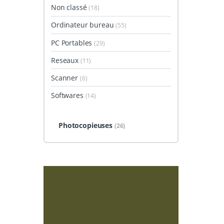
Non classé
(18)
Ordinateur bureau
(55)
PC Portables
(29)
Reseaux
(11)
Scanner
(6)
Softwares
(14)
Photocopieuses
(26)