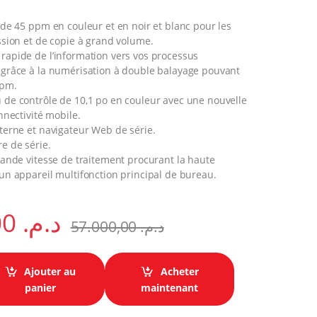
de 45 ppm en couleur et en noir et blanc pour les
sion et de copie à grand volume.
apide de l’information vers vos processus
grâce à la numérisation à double balayage pouvant
opm.
de contrôle de 10,1 po en couleur avec une nouvelle
nnectivité mobile.
terne et navigateur Web de série.
e de série.
ande vitesse de traitement procurant la haute
n appareil multifonction principal de bureau.
55.000,00
د.م.
57.000,00
د.م.
Ajouter au
Acheter
nolta Konica C458 quantity
panier
maintenant