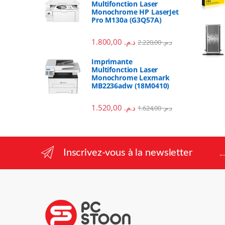
Multifonction Laser
Monochrome HP LaserJet
Pro M130a (G3Q57A)
1.800,00
د.م.
2.220,00
د.م.
Imprimante
Multifonction Laser
Monochrome Lexmark
MB2236adw (18M0410)
1.520,00
د.م.
1.624,00
د.م.
Inscrivez-vous à la newsletter
.