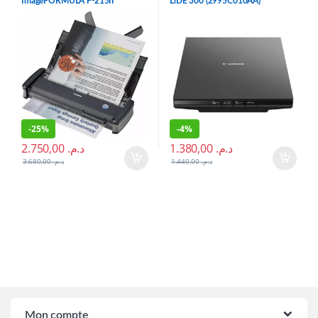
ImageFORMULA P-215II
LiDE 300 (2995C010AA)
(9705B003AE)
-
25%
-
4%
2.750,00
د.م.
1.380,00
د.م.
3.680,00
د.م.
1.440,00
د.م.
Brands Carousel
Mon compte