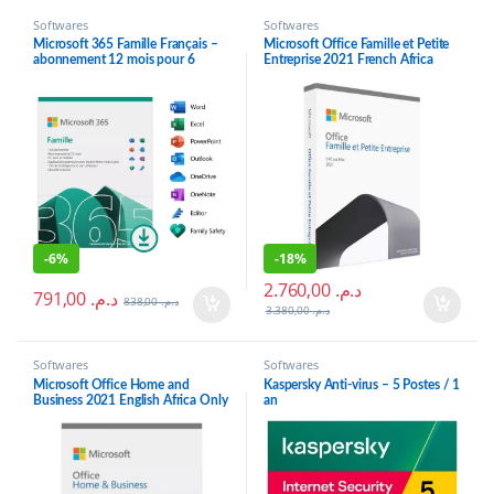
Softwares
Softwares
Microsoft 365 Famille Français –
Microsoft Office Famille et Petite
abonnement 12 mois pour 6
Entreprise 2021 French Africa
personnes (PC, Mac, iOS et
Medialess
Android)
-
6%
-
18%
2.760,00
د.م.
791,00
د.م.
838,00
د.م.
3.380,00
د.م.
Softwares
Softwares
Microsoft Office Home and
Kaspersky Anti-virus – 5 Postes / 1
Business 2021 English Africa Only
an
Medialess (T5D-03515)