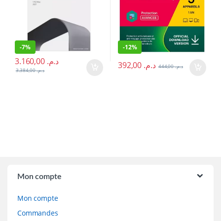
-
7%
-
12%
3.160,00
د.م.
392,00
د.م.
444,00
د.م.
3.384,00
د.م.
Brands Carousel
Mon compte
Mon compte
Commandes