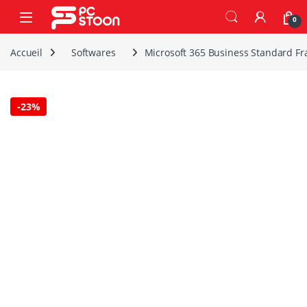
Skip to navigation
Skip to content
0
Accueil
Softwares
Microsoft 365 Business Standard Fra
-
23%