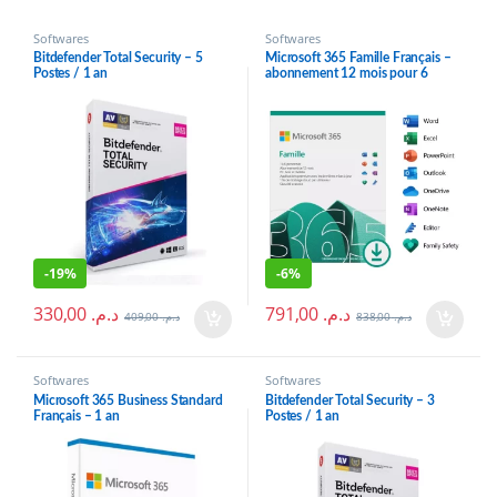
Softwares
Softwares
Bitdefender Total Security – 5
Microsoft 365 Famille Français –
Postes / 1 an
abonnement 12 mois pour 6
personnes (PC, Mac, iOS et
Android)
-
19%
-
6%
330,00
د.م.
791,00
د.م.
409,00
د.م.
838,00
د.م.
Softwares
Softwares
Microsoft 365 Business Standard
Bitdefender Total Security – 3
Français – 1 an
Postes / 1 an