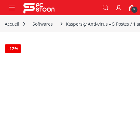
Skip to navigation
Skip to content
0
Accueil
Softwares
Kaspersky Anti-virus – 5 Postes / 1 a
-
12%