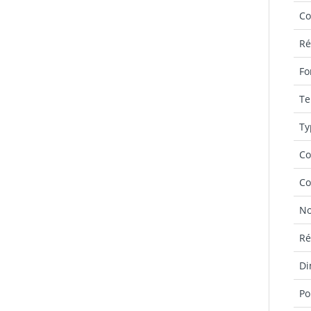
Co
Ré
Fo
Te
Ty
Co
Co
No
Ré
Di
Po