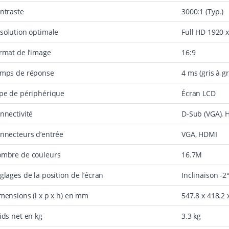
ntraste
3000:1 (Typ.)
solution optimale
Full HD 1920 
rmat de l’image
16:9
mps de réponse
4 ms (gris à gr
pe de périphérique
Écran LCD
nnectivité
D-Sub (VGA),
nnecteurs d’entrée
VGA, HDMI
mbre de couleurs
16.7M
glages de la position de l’écran
Inclinaison 
mensions (l x p x h) en mm
547.8 x 418.2
ids net en kg
3.3 kg