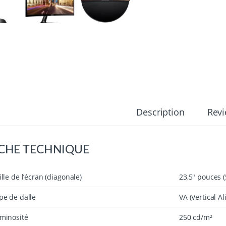
Description
Rev
ICHE TECHNIQUE
ille de l’écran (diagonale)
23,5″ pouces (
pe de dalle
VA (Vertical A
minosité
250 cd/m²