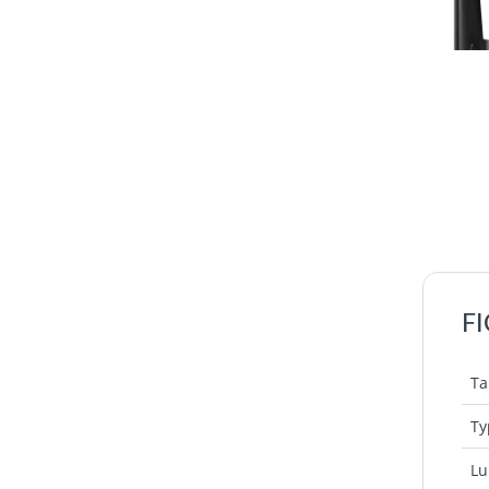
F
Ta
Ty
Lu