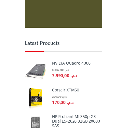
Latest Products
NVIDIA Quadro 4000
8.567,00
د.م.
7.990,00
د.م.
Corsair XTM50
209,00
د.م.
170,00
د.م.
HP ProLiant ML350p G8
Dual E5-2620 32GB 2X600
SAS