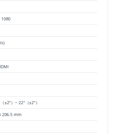
x 1080
is)
 HDMI
-2°（±2°）~ 22°（±2°）
 x 206.5 mm