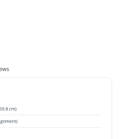
iews
59.8 cm)
lignment)