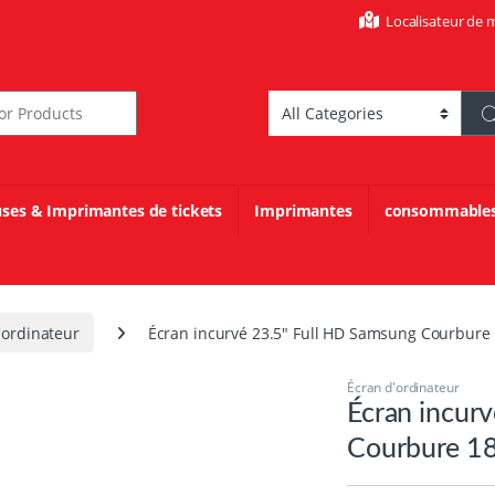
Localisateur de 
r:
uses & Imprimantes de tickets
Imprimantes
consommable
'ordinateur
Écran incurvé 23.5″ Full HD Samsung Courbur
Écran d'ordinateur
Écran incur
Courbure 