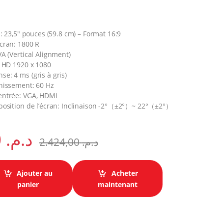
n: 23,5″ pouces (59.8 cm) – Format 16:9
cran: 1800 R
VA (Vertical Alignment)
l HD 1920 x 1080
e: 4 ms (gris à gris)
chissement: 60 Hz
entrée: VGA, HDMI
 position de l’écran: Inclinaison -2°（±2°）~ 22°（±2°）
1.970,00
د.م.
2.424,00
د.م.
Ajouter au
Acheter
" Full HD Samsung Courbure 1800R (LC24F390FHMXZN) quantity
panier
maintenant