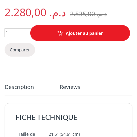
2.280,00
د.م.
2.535,00
د.م.
Écran 21,5" Full HD HP P22 G4 (1A7E4AS) quantity
Ajouter au panier
Comparer
Description
Reviews
FICHE TECHNIQUE
Taille de
21,5″ (54,61 cm)