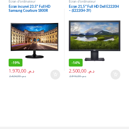
Écran d'ordinateur
Écran d'ordinateur
Écran incurvé 23.5″ Full HD
Écran 21,5″ Full HD Dell E2220H
Samsung Courbure 1800R
– (E2220H-3Y)
(LC24F390FHMXZN)
-
19%
-
14%
1.970,00
د.م.
2.500,00
د.م.
2.424,00
د.م.
2.916,00
د.م.