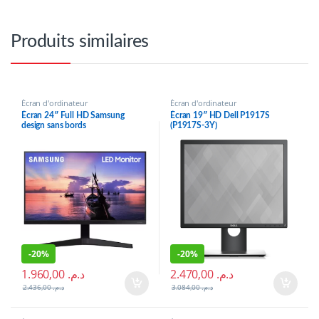
Produits similaires
Écran d'ordinateur
Écran d'ordinateur
Écran 24″ Full HD Samsung
Écran 19″ HD Dell P1917S
design sans bords
(P1917S-3Y)
(LF24T350FHMXZN)
-
20%
-
20%
1.960,00
د.م.
2.470,00
د.م.
2.436,00
د.م.
3.084,00
د.م.