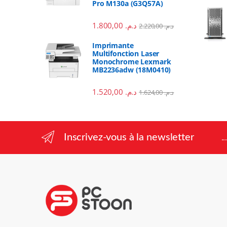
Pro M130a (G3Q57A)
1.800,00
د.م.
2.220,00
د.م.
Imprimante
Multifonction Laser
Monochrome Lexmark
MB2236adw (18M0410)
1.520,00
د.م.
1.624,00
د.م.
Inscrivez-vous à la newsletter
.