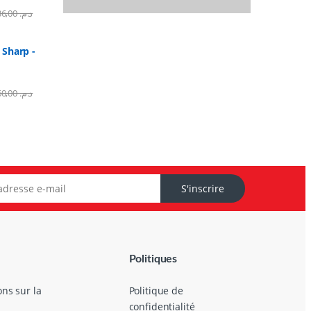
1.836,00
د.م.
Sharp -
5.960,00
د.م.
S'inscrire
Politiques
ons sur la
Politique de
confidentialité