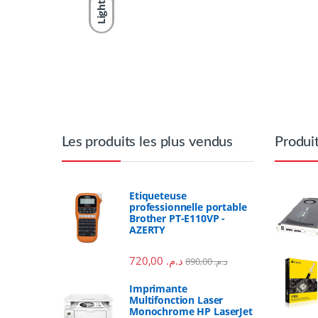
Light
Brands Carousel
Les produits les plus vendus
Produi
Etiqueteuse
professionnelle portable
Brother PT-E110VP -
AZERTY
720,00
د.م.
890,00
د.م.
Imprimante
Multifonction Laser
Monochrome HP LaserJet