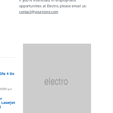
If you’re interested in employment
opportunities at Electro, please email us:
contact@yourstore.com
Ghz 4 Go
1.750,00
د.م.
er
LaserJet
)