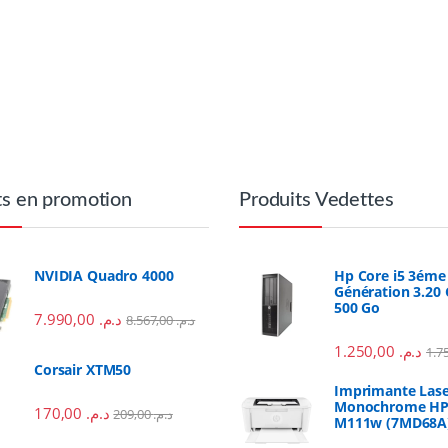
ts en promotion
Produits Vedettes
NVIDIA Quadro 4000
Hp Core i5 3éme
Génération 3.20 
500 Go
7.990,00
د.م.
8.567,00
د.م.
1.250,00
د.م.
Corsair XTM50
Imprimante Las
Monochrome HP 
170,00
د.م.
209,00
د.م.
M111w (7MD68A