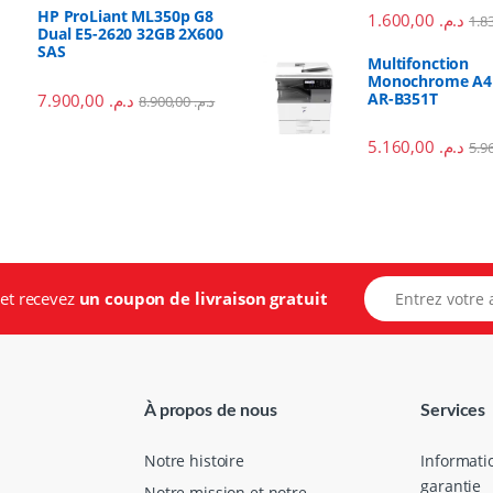
HP ProLiant ML350p G8
1.600,00
د.م.
Dual E5-2620 32GB 2X600
SAS
Multifonction
Monochrome A4 
AR-B351T
7.900,00
د.م.
8.900,00
د.م.
5.160,00
د.م.
E
..et recevez
un coupon de livraison gratuit
-
m
a
i
l
*
À propos de nous
Services
Notre histoire
Informati
garantie
Notre mission et notre