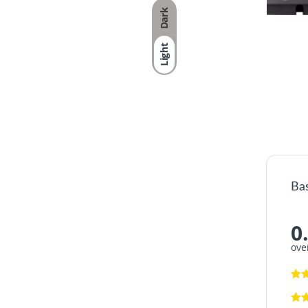
Dark
Light
Ba
0
ove