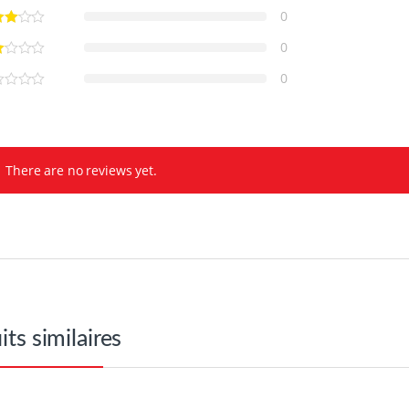
0
0
0
There are no reviews yet.
its similaires