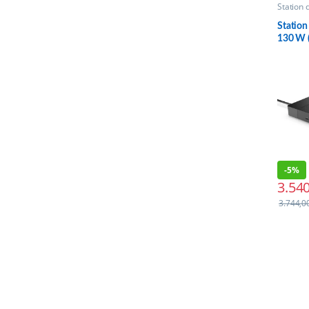
Station d
Station
130 W
-
5%