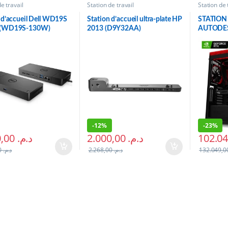
e travail
Station de travail
Station de 
 d’accueil Dell WD19S
Station d’accueil ultra-plate HP
STATION
 (WD19S-130W)
2013 (D9Y32AA)
AUTODES
THREADR
3090
-
12%
-
23%
3.540,00
د.م.
2.000,00
د.م.
3.744,00
د.م.
2.268,00
د.م.