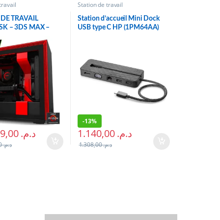
travail
Station de travail
 DE TRAVAIL
Station d’accueil Mini Dock
K – 3DS MAX –
USB type C HP (1PM64AA)
IPPER 3970X – RTX
-
13%
102.049,00
د.م.
1.140,00
د.م.
132.049,00
د.م.
1.308,00
د.م.