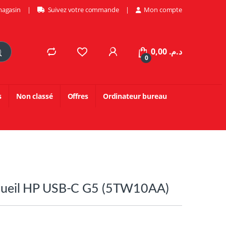
magasin
Suivez votre commande
Mon compte
0,00
د.م.
0
s
Non classé
Offres
Ordinateur bureau
ccueil HP USB-C G5 (5TW10AA)