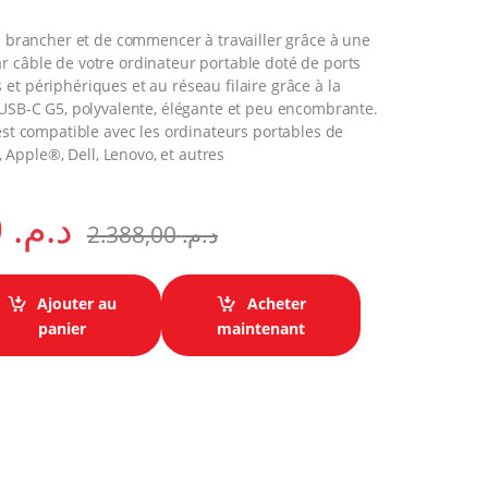
us brancher et de commencer à travailler grâce à une
r câble de votre ordinateur portable doté de ports
et périphériques et au réseau filaire grâce à la
 USB-C G5, polyvalente, élégante et peu encombrante.
 est compatible avec les ordinateurs portables de
pple®, Dell, Lenovo, et autres
2.260,00
د.م.
2.388,00
د.م.
Ajouter au
Acheter
HP USB-C G5 (5TW10AA) quantity
panier
maintenant