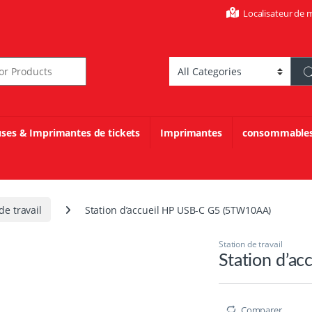
Localisateur de 
r:
uses & Imprimantes de tickets
Imprimantes
consommable
de travail
Station d’accueil HP USB-C G5 (5TW10AA)
Station de travail
Station d’a
Comparer