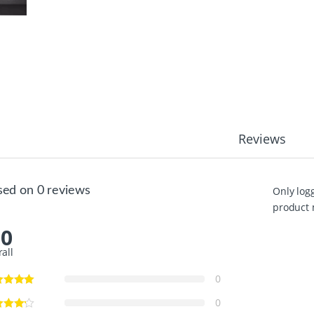
Reviews
sed on 0 reviews
Only log
product 
.0
rall
0
0