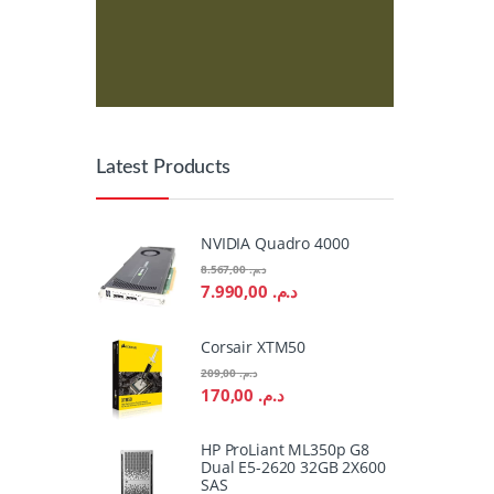
Latest Products
NVIDIA Quadro 4000
8.567,00
د.م.
7.990,00
د.م.
Corsair XTM50
209,00
د.م.
170,00
د.م.
HP ProLiant ML350p G8
Dual E5-2620 32GB 2X600
SAS