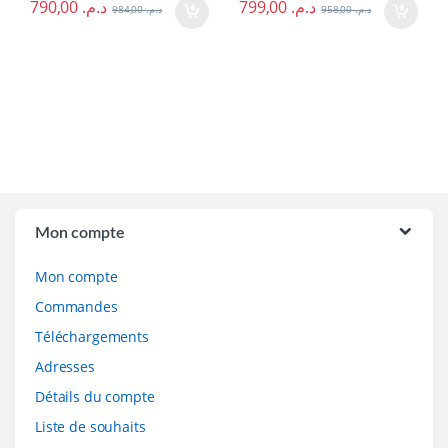
790,00
د.م.
799,00
د.م.
984,00
د.م.
958,00
د.م.
Brands Carousel
Mon compte
Mon compte
Commandes
Téléchargements
Adresses
Détails du compte
Liste de souhaits