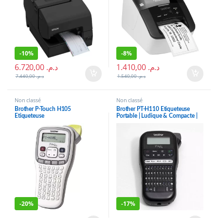
-
10%
-
8%
6.720,00
د.م.
1.410,00
د.م.
7.440,00
د.م.
1.540,00
د.م.
Non classé
Non classé
Brother P-Touch H105
Brother PT-H110 Etiqueteuse
Etiqueteuse
Portable | Ludique & Compacte |
Idéale pour une Utilisation de
Bureau | Livrée avec 1 Ruban Tze
Noir/Blanc 12mm
-
20%
-
17%