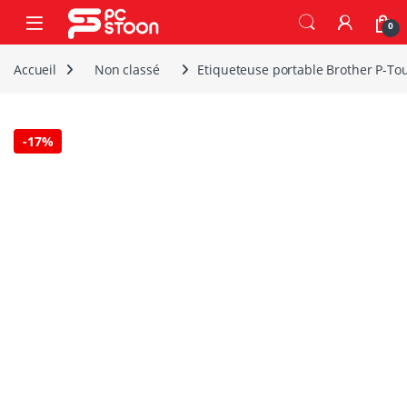
Skip to navigation
Skip to content
0
Accueil
Non classé
Etiqueteuse portable Brother P-T
-
17%