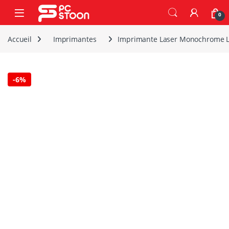
Skip to navigation
Skip to content
0
Accueil
Imprimantes
Imprimante Laser Monochrome 
-
6%