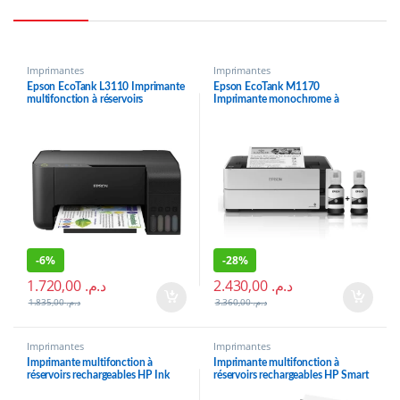
Imprimantes
Imprimantes
Epson EcoTank L3110 Imprimante
Epson EcoTank M1170
multifonction à réservoirs
Imprimante monochrome à
rechargeables (C11CG87403)
réservoirs rechargeables
(C11CH44403)
-
6%
-
28%
1.720,00
د.م.
2.430,00
د.م.
1.835,00
د.م.
3.360,00
د.م.
Imprimantes
Imprimantes
Imprimante multifonction à
Imprimante multifonction à
réservoirs rechargeables HP Ink
réservoirs rechargeables HP Smart
Tank 315 (Z4B04A)
Tank 530 (4SB24A)