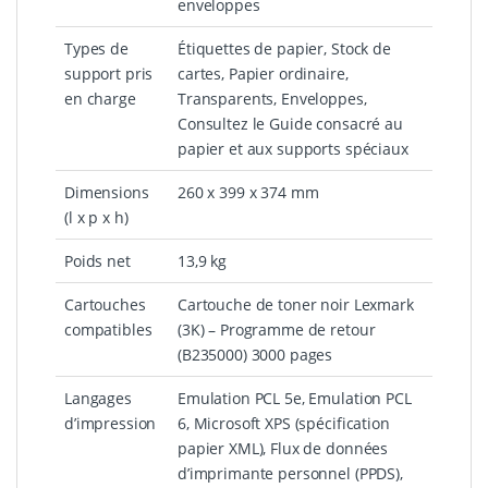
enveloppes
Types de
Étiquettes de papier, Stock de
support pris
cartes, Papier ordinaire,
en charge
Transparents, Enveloppes,
Consultez le Guide consacré au
papier et aux supports spéciaux
Dimensions
260 x 399 x 374 mm
(l x p x h)
Poids net
13,9 kg
Cartouches
Cartouche de toner noir Lexmark
compatibles
(3K) – Programme de retour
(B235000) 3000 pages
Langages
Emulation PCL 5e, Emulation PCL
d’impression
6, Microsoft XPS (spécification
papier XML), Flux de données
d’imprimante personnel (PPDS),